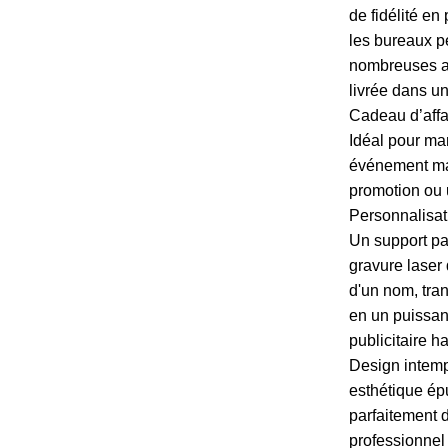
de fidélité en
les bureaux p
nombreuses an
livrée dans un 
Cadeau d’affai
Idéal pour ma
événement ma
promotion ou u
Personnalisat
Un support par
gravure laser 
d'un nom, tran
en un puissant
publicitaire h
Design intemp
esthétique ép
parfaitement 
professionnel