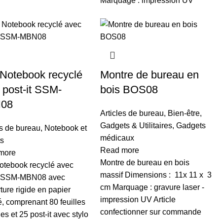
Marquage : impression UV
 Notebook recyclé
Montre de bureau en
 post-it SSM-
bois BOS08
08
Articles de bureau
,
Bien-être
,
Gadgets & Utilitaires
,
Gadgets
es de bureau
,
Notebook et
médicaux
ts
Read more
more
Montre de bureau en bois
otebook recyclé avec
massif Dimensions : 11x 11 x 3
it SSM-MBN08 avec
cm Marquage : gravure laser -
ture rigide en papier
impression UV Article
é, comprenant 80 feuilles
confectionner sur commande
es et 25 post-it avec stylo