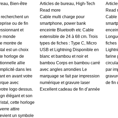
ureau
,
Bien-être
Articles de bureau
,
High-Tech
Articl
Read more
Read 
 recherchent un
Cable multi charge pour
Cable 
prise ou de fin
smartphone, power bank
smart
ssionnant et
enceinte Bluetooth etc Cable
encein
le monde
extensible de 24 à 68 cm. Trois
Longue
tte montre de
types de fiches : Type C, Micro
fiches
tal est un choix
USB et Lightning Disponible en
Lightn
te horloge de
blanc et bambou et noir et
farine
ionnelle allie
bambou Corps en bambou carré
circul
mplicité dans les
avec angles arrondies Le
par im
ant en avant votre
marquage se fait par impression
gravur
arque avec
numérique et gravure laser
de fin
 votre logo dessus.
Excellent cadeau de fin d’année
gn élégant et son
istal, cette horloge
erre attire
 devient un symbole