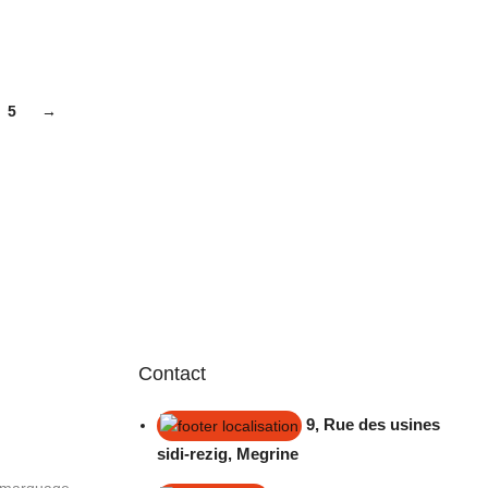
5
→
Contact
9, Rue des usines
sidi-rezig, Megrine