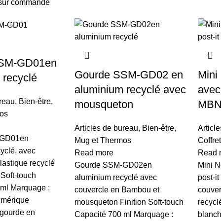
é sur commande
SSM-GD01en
Gourde SSM-GD02 en
Mini
 recyclé
aluminium recyclé avec
avec
ureau
,
Bien-être
,
mousqueton
MBN
os
Articles de bureau
,
Bien-être
,
Articl
-GD01en
Mug et Thermos
Coffre
yclé, avec
Read more
Read 
astique recyclé
Gourde SSM-GD02en
Mini N
 Soft-touch
aluminium recyclé avec
post-
 ml Marquage :
couvercle en Bambou et
couver
umérique
mousqueton Finition Soft-touch
recycl
 gourde en
Capacité 700 ml Marquage :
blanch