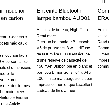
ur mouchoir
Enceinte Bluetooth
Gomm
 en carton
lampe bambou AUD01
ERA
Articles de bureau
,
High-Tech
Articl
Read more
Utilita
ureau
,
Gadgets &
C’est un hautparleur Bluetooth
Read 
dgets médicaux
V5 de puissance 3 w . Il diffuse
Gomme
de la lumière LED Il est équipé
Dimen
e mouchoir facial
d’une réserve de capacité de
Impres
0% personnalisé
450 mAh Disponible en blanc et
comm
mats et dimensions
bambou Dimensions : 64 x 64 x
nsérer le
106 mm Le marquage se fait par
votre produit
impression numérique Excellent
insérer des formes
cadeau de fin d’année
thermoformées
citaire de bureau
 utile Article