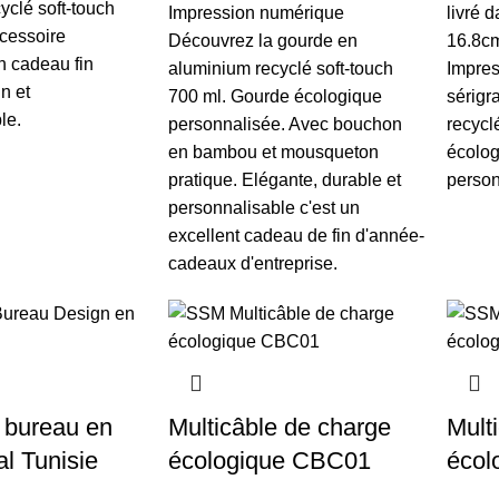
yclé soft-touch
Impression numérique
livré 
cessoire
Découvrez la gourde en
16.8cm
n cadeau fin
aluminium recyclé soft-touch
Impres
n et
700 ml. Gourde écologique
sérigr
le.
personnalisée. Avec bouchon
recycl
en bambou et mousqueton
écologi
pratique. Elégante, durable et
person
personnalisable c'est un
excellent cadeau de fin d'année-
cadeaux d'entreprise.
 bureau en
Multicâble de charge
Mult
al Tunisie
écologique CBC01
écol