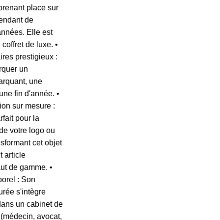
 prenant place sur
endant de
nées. Elle est
coffret de luxe. •
res prestigieux :
rquer un
rquant, une
ne fin d'année. •
ion sur mesure :
fait pour la
de votre logo ou
sformant cet objet
 article
aut de gamme. •
orel : Son
urée s'intègre
dans un cabinet de
 (médecin, avocat,