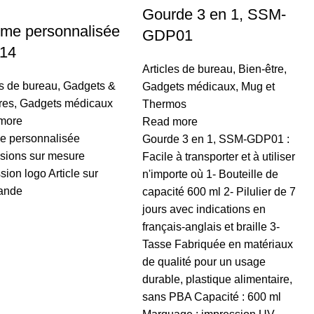
Gourde 3 en 1, SSM-
e personnalisée
GDP01
14
Articles de bureau
,
Bien-être
,
es de bureau
,
Gadgets &
Gadgets médicaux
,
Mug et
ires
,
Gadgets médicaux
Thermos
more
Read more
 personnalisée
Gourde 3 en 1, SSM-GDP01 :
sions sur mesure
Facile à transporter et à utiliser
sion logo Article sur
n'importe où 1- Bouteille de
ande
capacité 600 ml 2- Pilulier de 7
jours avec indications en
français-anglais et braille 3-
Tasse Fabriquée en matériaux
de qualité pour un usage
durable, plastique alimentaire,
sans PBA Capacité : 600 ml