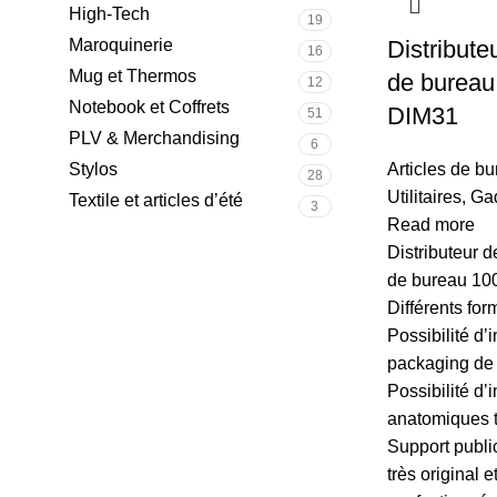
High-Tech
19
Maroquinerie
Distribute
16
Mug et Thermos
de bureau
12
Notebook et Coffrets
DIM31
51
PLV & Merchandising
6
Stylos
Articles de b
28
Utilitaires
,
Ga
Textile et articles d’été
3
Read more
Distributeur d
de bureau 10
Différents for
Possibilité d’i
packaging de 
Possibilité d’
anatomiques 
Support publi
très original et