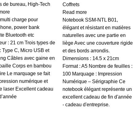
es de bureau
,
High-Tech
Coffrets
more
Read more
multi charge pour
Notebook SSM-NTL B01,
phone, power bank
élégant et résistant en matières
te Bluetooth etc
naturelles avec une partie en
ur : 21 cm Trois types de
liège Avec une couverture rigide
 : Type C, Micro USB et
et des bords arrondis.
ing Câbles avec gaine en
Dimensions : 14.5 x 21cm
 paille Corps en bambou
Format : A5 Nombre de feuilles :
aire Le marquage se fait
100 Marquage : Impression
pression numérique et
Numérique – Sérigraphie Ce
e laser Excellent cadeau
notebook élégant représente un
 d’année
excellent cadeau de fin d'année
- cadeau d'entreprise.