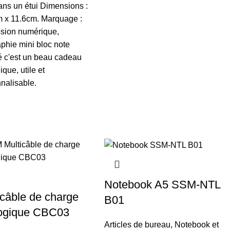
dans un étui Dimensions :
 x 11.6cm. Marquage :
sion numérique,
aphie mini bloc note
é c'est un beau cadeau
que, utile et
nalisable.
Notebook A5 SSM-NTL
icâble de charge
B01
ogique CBC03
Articles de bureau
,
Notebook et